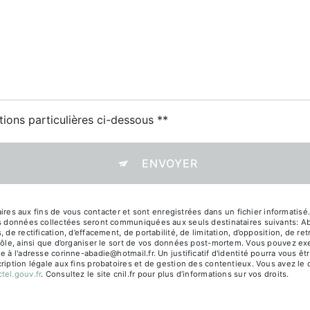
tions particulières ci-dessous **
ENVOYER
 aux fins de vous contacter et sont enregistrées dans un fichier informatisé.
Les données collectées seront communiquées aux seuls destinataires suivants: 
de rectification, d’effacement, de portabilité, de limitation, d’opposition, de r
rôle, ainsi que d’organiser le sort de vos données post-mortem. Vous pouvez exer
e à l'adresse corinne-abadie@hotmail.fr. Un justificatif d'identité pourra vou
iption légale aux fins probatoires et de gestion des contentieux. Vous avez le dr
ctel.gouv.fr
. Consultez le site cnil.fr pour plus d’informations sur vos droits.