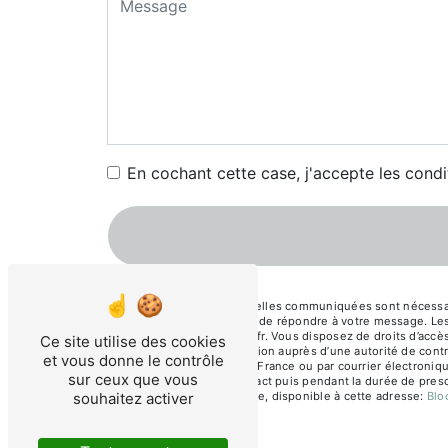
En cochant cette case, j'accepte les condi
** Les données personnelles communiquées sont nécessaires
traitants dans le seul but de répondre à votre message. 
corinne-abadie@hotmail.fr. Vous disposez de droits d’accès, 
Ce site utilise des cookies
d’introduire une réclamation auprès d’une autorité de cont
et vous donne le contrôle
Salengro,, 33150 Cenon, France ou par courrier électroniqu
sur ceux que vous
période de prise de contact puis pendant la durée de prescr
souhaitez activer
démarchage téléphonique, disponible à cette adresse:
Blo